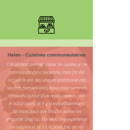
Helen - Cuisines communautaires
C'était mon premier atelier de cuisine, je ne
connaissais donc personne, mais j'ai été
accueillie par des visages amicaux et des
sourires bienveillants. Nous nous sommes
retrouvés autour d'un repas copieux, sain
et satisfaisant, et il y a eu suffisamment
de restes pour que chacun puisse les
emporter chez lui. J'ai vécu une expérience
formidable et ce fut le point fort de ma