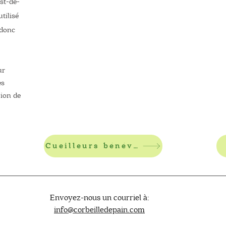
est-de-
utilisé
 donc
ur
es
gion de
Cueilleurs bénévoles
Envoyez-nous un courriel à:
info@corbeilledepain.com