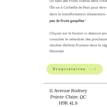
Un tiers des fruits cueillis dans l'Ou
l'Île ira à Corbeille de Pain pour être 
dans la transformation alimentaire,
pas de fruits gaspillés
!
Cliquez sur le bouton ci-dessous po
consulter le calendrier des prochain
récoltes d'arbres fruitiers dans la ré
Montréal.
Propriétaires
11 Avenue Rodney
Pointe-Claire, QC
H9R 4L8