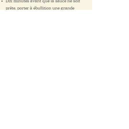
Dix minutes avant que la sauce ne soit
prête, porter à ébullition une grande
casserole d'eau salée. Cuire les pâtes
jusqu'à ce qu'elles soient al dente.
Égoutter et ajouter à la sauce tomate aux
pois chiches. Remuer pour enrober de
sauce. Ajouter une louche ou deux d'eau
de cuisson des pâtes pour diluer la sauce,
au besoin. Retirez la feuille de laurier et
jetez-la.
Arroser légèrement d'huile d'olive,
saupoudrer de persil frais haché
(facultatif) et servir avec beaucoup de
parmesan râpé.
11 Avenue Rodney
Pointe-Claire, QC
H9R 4L8