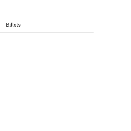
Billets
Vente expirée
Type de billet
13h30 à 14h | 1:30 to 2 pm
Plus d'info
Prix
35,00 $CA