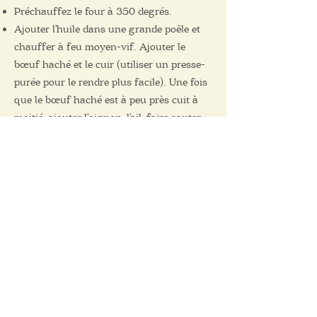
Préchauffez le four à 350 degrés.
Ajouter l'huile dans une grande poêle et
chauffer à feu moyen-vif. Ajouter le
bœuf haché et le cuir (utiliser un presse-
purée pour le rendre plus facile). Une fois
que le bœuf haché est à peu près cuit à
moitié, ajouter l'oignon, l'ail, faire sauter
pendant 3-6 minutes, en remuant de
temps en temps. Égoutter le mélange de
bœuf.
Pour faire les enchiladas, étaler quelques
cuillères à soupe de la sauce enchiladas
sur la tortilla. Ajouter les haricots en
ligne au milieu de la tortilla, puis ajouter
une cuillerée du mélange de bœuf, arroser
de sauce enchiladas supplémentaire sur la
viande, puis ajouter un peu de fromage.
Rouler la tortilla et la placer dans un